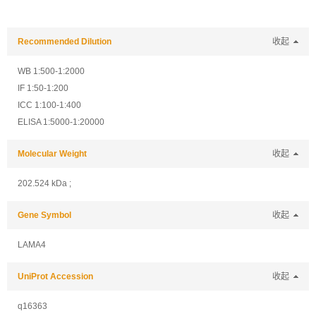
Recommended Dilution
收起
WB 1:500-1:2000
IF 1:50-1:200
ICC 1:100-1:400
ELISA 1:5000-1:20000
Molecular Weight
收起
202.524 kDa ;
Gene Symbol
收起
LAMA4
UniProt Accession
收起
q16363