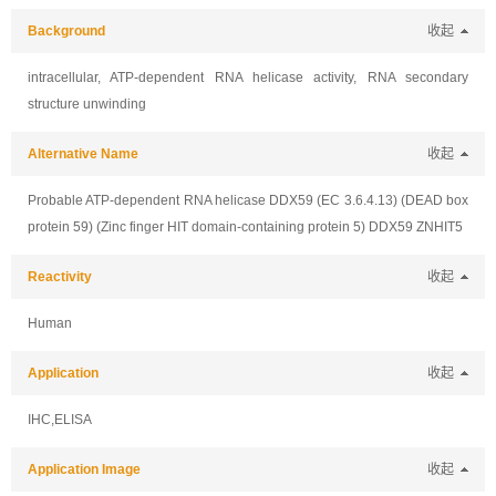
Background
收起
intracellular, ATP-dependent RNA helicase activity, RNA secondary
structure unwinding
Alternative Name
收起
Probable ATP-dependent RNA helicase DDX59 (EC 3.6.4.13) (DEAD box
protein 59) (Zinc finger HIT domain-containing protein 5) DDX59 ZNHIT5
Reactivity
收起
Human
Application
收起
IHC,ELISA
Application Image
收起