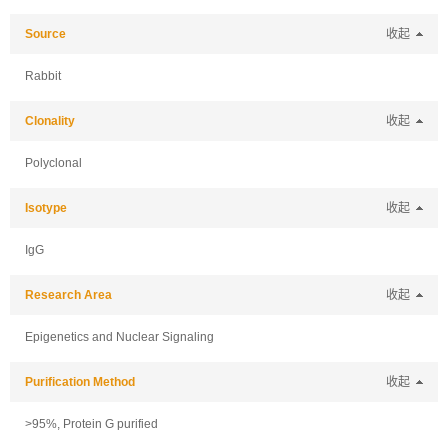
Source
收起
Rabbit
Clonality
收起
Polyclonal
Isotype
收起
IgG
Research Area
收起
Epigenetics and Nuclear Signaling
Purification Method
收起
>95%, Protein G purified