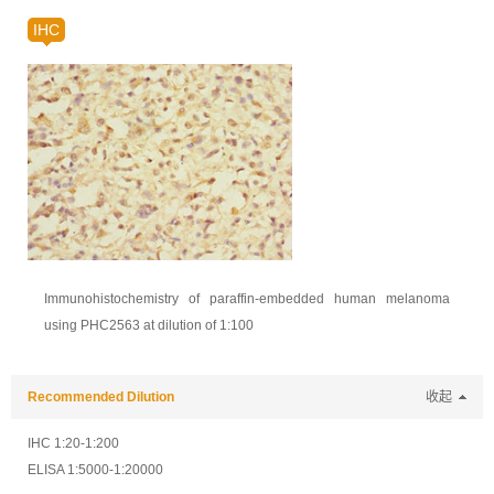
IHC
Immunohistochemistry of paraffin-embedded human melanoma
using PHC2563 at dilution of 1:100
Recommended Dilution
收起
IHC 1:20-1:200
ELISA 1:5000-1:20000