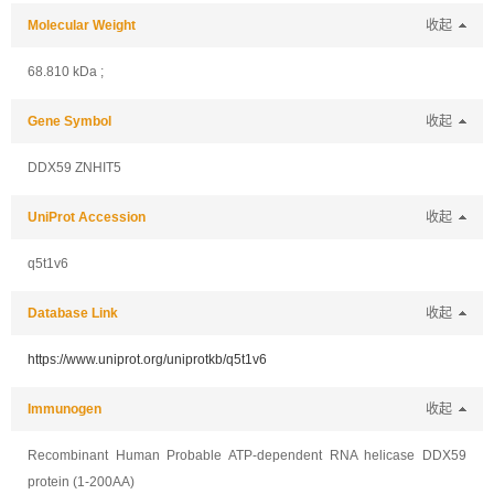
Molecular Weight
收起
68.810 kDa ;
Gene Symbol
收起
DDX59 ZNHIT5
UniProt Accession
收起
q5t1v6
Database Link
收起
https://www.uniprot.org/uniprotkb/q5t1v6
Immunogen
收起
Recombinant Human Probable ATP-dependent RNA helicase DDX59
protein (1-200AA)