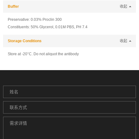
Buffer
收起
Preservative: 0.03% Proclin 300
Constituents: 50% Glycerol, 0.01M PBS, PH 7.4
Storage Conditions
收起
Store at -20°C. Do not aliquot the antibody