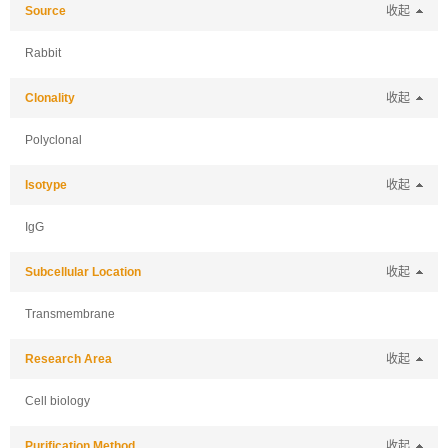
Source
收起
Rabbit
Clonality
收起
Polyclonal
Isotype
收起
IgG
Subcellular Location
收起
Transmembrane
Research Area
收起
Cell biology
Purification Method
收起