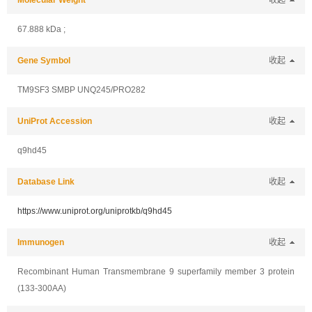
Molecular Weight
收起
67.888 kDa ;
Gene Symbol
收起
TM9SF3 SMBP UNQ245/PRO282
UniProt Accession
收起
q9hd45
Database Link
收起
https://www.uniprot.org/uniprotkb/q9hd45
Immunogen
收起
Recombinant Human Transmembrane 9 superfamily member 3 protein
(133-300AA)