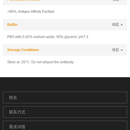
>95%, Antigen Affinity Purified
Buffer
收起
PBS with 0.02% sodium azide, 50% glycerol, pH7.3.
Storage Conditions
收起
Store at -20°C. Do not aliquot the antibody