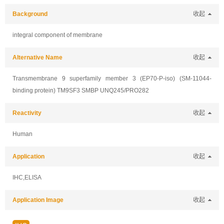
Background
收起
integral component of membrane
Alternative Name
收起
Transmembrane 9 superfamily member 3 (EP70-P-iso) (SM-11044-
binding protein) TM9SF3 SMBP UNQ245/PRO282
Reactivity
收起
Human
Application
收起
IHC,ELISA
Application Image
收起