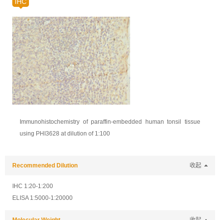
IHC
Immunohistochemistry of paraffin-embedded human tonsil tissue
using PHI3628 at dilution of 1:100
Recommended Dilution
收起
IHC 1:20-1:200
ELISA 1:5000-1:20000