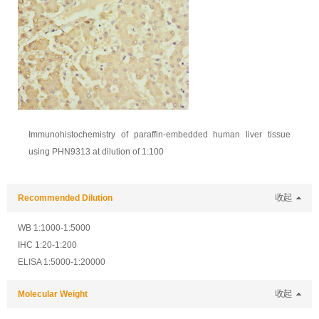
Immunohistochemistry of paraffin-embedded human liver tissue
using PHN9313 at dilution of 1:100
Recommended Dilution
收起
WB 1:1000-1:5000
IHC 1:20-1:200
ELISA 1:5000-1:20000
Molecular Weight
收起