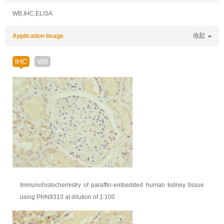
WB,IHC,ELISA
Application Image
收起
IHC
WB
Immunohistochemistry of paraffin-embedded human kidney tissue
using PHN9313 at dilution of 1:100