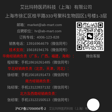
艾比玛特医药科技（上海）有限公司
上海市徐汇区桂平路333号聚科生物园区1号楼1-3层
邮箱：market@ab-mart.com
应聘职位：hr@ab-mart.com
订购专线：4006-123-828
销售电话：13916964679（微信同号）
技术支持
：15618194176（微信同号）
华南经销商负责（广东，广西，福建，海南）：
微信客服
程经理：手机18616261485（微信同号）
华北经销商负责（北京，天津，河北）：
徐经理：手机15618191473（微信同号）
南方经销商负责：
陆经理：手机13122837132（微信同号）
北方及西南经销商负责：
张经理：手机13122150513（微信同号）
沪ICP备17056956号-2
艾比玛特医药科技（上海）有限公司