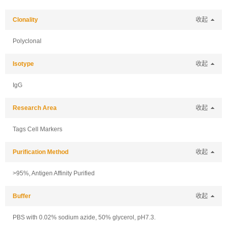
Clonality
收起
Polyclonal
Isotype
收起
IgG
Research Area
收起
Tags Cell Markers
Purification Method
收起
>95%, Antigen Affinity Purified
Buffer
收起
PBS with 0.02% sodium azide, 50% glycerol, pH7.3.