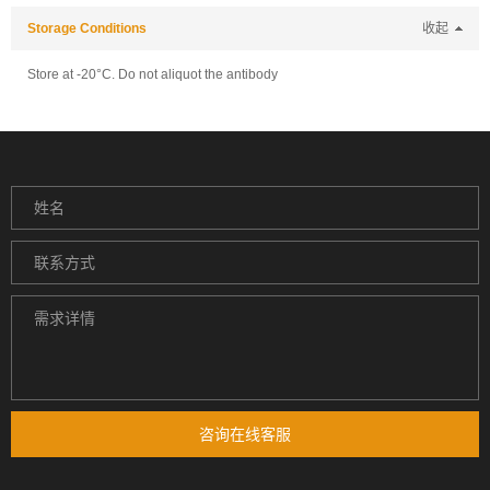
Storage Conditions
收起
Store at -20°C. Do not aliquot the antibody
咨询在线客服