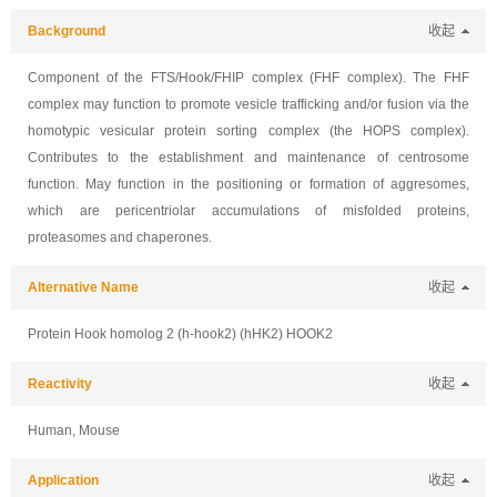
Background
收起
Component of the FTS/Hook/FHIP complex (FHF complex). The FHF
complex may function to promote vesicle trafficking and/or fusion via the
homotypic vesicular protein sorting complex (the HOPS complex).
Contributes to the establishment and maintenance of centrosome
function. May function in the positioning or formation of aggresomes,
which are pericentriolar accumulations of misfolded proteins,
proteasomes and chaperones.
Alternative Name
收起
Protein Hook homolog 2 (h-hook2) (hHK2) HOOK2
Reactivity
收起
Human, Mouse
Application
收起