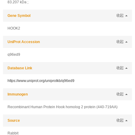
83.207 kDa ;
Gene Symbol
收起
HOOK2
UniProt Accession
收起
q96ed9
Database Link
收起
https://www.uniprot.org/uniprotkb/q96ed9
Immunogen
收起
Recombinant Human Protein Hook homolog 2 protein (440-719AA)
Source
收起
Rabbit