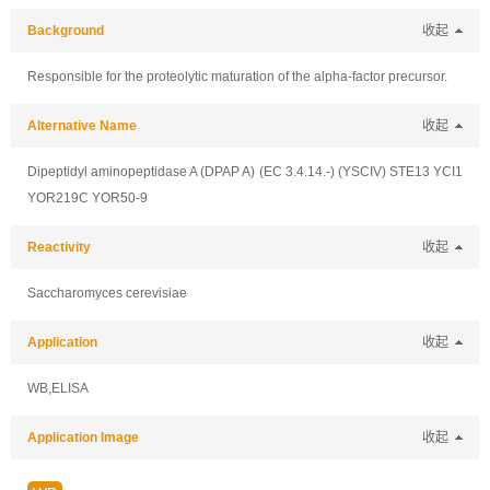
Background
收起
Responsible for the proteolytic maturation of the alpha-factor precursor.
Alternative Name
收起
Dipeptidyl aminopeptidase A (DPAP A) (EC 3.4.14.-) (YSCIV) STE13 YCI1
YOR219C YOR50-9
Reactivity
收起
Saccharomyces cerevisiae
Application
收起
WB,ELISA
Application Image
收起