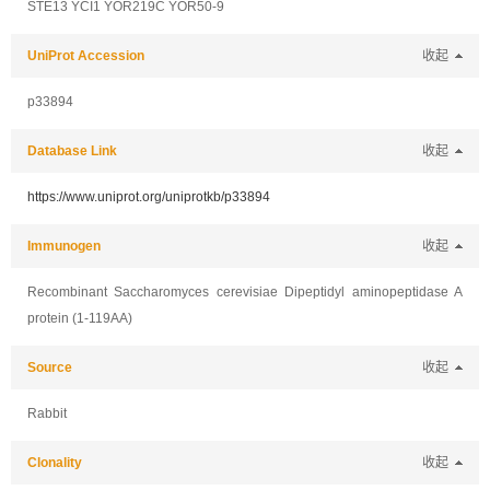
STE13 YCI1 YOR219C YOR50-9
UniProt Accession
收起
p33894
Database Link
收起
https://www.uniprot.org/uniprotkb/p33894
Immunogen
收起
Recombinant Saccharomyces cerevisiae Dipeptidyl aminopeptidase A
protein (1-119AA)
Source
收起
Rabbit
Clonality
收起