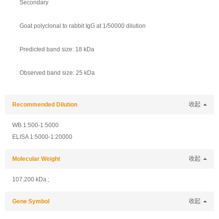
Secondary
Goat polyclonal to rabbit IgG at 1/50000 dilution
Predicted band size: 18 kDa
Observed band size: 25 kDa
Recommended Dilution
收起
WB 1:500-1:5000
ELISA 1:5000-1:20000
Molecular Weight
收起
107.200 kDa ;
Gene Symbol
收起