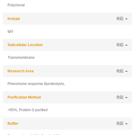
Polyclonal
Isotype
收起
IgG
Subcellular Location
收起
Transmembrane
Research Area
收起
Pheromone response #proteolysis,
Purification Method
收起
>95%, Protein G purified
Buffer
收起