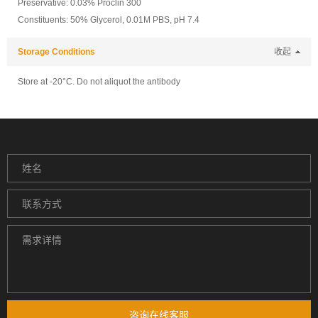
Preservative: 0.03% Proclin 300
Constituents: 50% Glycerol, 0.01M PBS, pH 7.4
Storage Conditions
收起
Store at -20°C. Do not aliquot the antibody
咨询在线客服