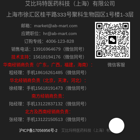
艾比玛特医药科技（上海）有限公司
上海市徐汇区桂平路333号聚科生物园区1号楼1-3层
邮箱：market@ab-mart.com
应聘职位：hr@ab-mart.com
订购专线：4006-123-828
销售电话：13916964679（微信同号）
技术支持
：15618194176（微信同号）
华南经销商负责（广东，广西，福建，海南）：
微信客服
程经理：手机18616261485（微信同号）
华北经销商负责（北京，天津，河北）：
徐经理：手机15618191473（微信同号）
南方经销商负责：
陆经理：手机13122837132（微信同号）
北方及西南经销商负责：
张经理：手机13122150513（微信同号）
沪ICP备17056956号-2
艾比玛特医药科技（上海）有限公司