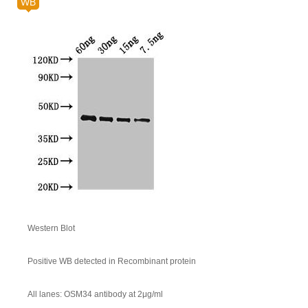
WB
Western Blot
Positive WB detected in Recombinant protein
All lanes: OSM34 antibody at 2μg/ml