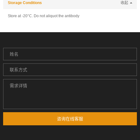
Storage Conditions
收起
Store at -20°C. Do not aliquot the antibody
咨询在线客服