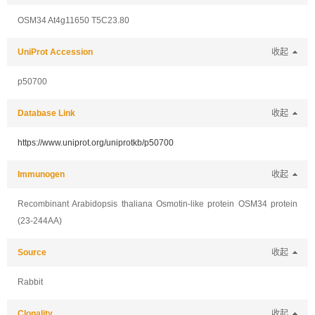
OSM34 At4g11650 T5C23.80
UniProt Accession
收起
p50700
Database Link
收起
https://www.uniprot.org/uniprotkb/p50700
Immunogen
收起
Recombinant Arabidopsis thaliana Osmotin-like protein OSM34 protein
(23-244AA)
Source
收起
Rabbit
Clonality
收起