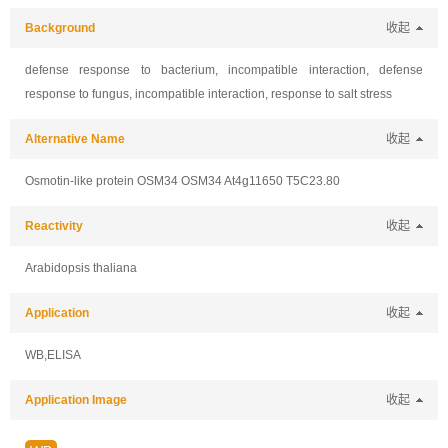
Background
收起
defense response to bacterium, incompatible interaction, defense
response to fungus, incompatible interaction, response to salt stress
Alternative Name
收起
Osmotin-like protein OSM34 OSM34 At4g11650 T5C23.80
Reactivity
收起
Arabidopsis thaliana
Application
收起
WB,ELISA
Application Image
收起