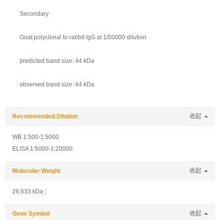
Secondary
Goat polyclonal to rabbit IgG at 1/50000 dilution
predicted band size: 44 kDa
observed band size: 44 kDa
Recommended Dilution
收起
WB 1:500-1:5000
ELISA 1:5000-1:20000
Molecular Weight
收起
26.633 kDa ;
Gene Symbol
收起