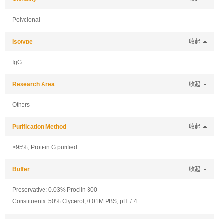
Polyclonal
Isotype
收起
IgG
Research Area
收起
Others
Purification Method
收起
>95%, Protein G purified
Buffer
收起
Preservative: 0.03% Proclin 300
Constituents: 50% Glycerol, 0.01M PBS, pH 7.4