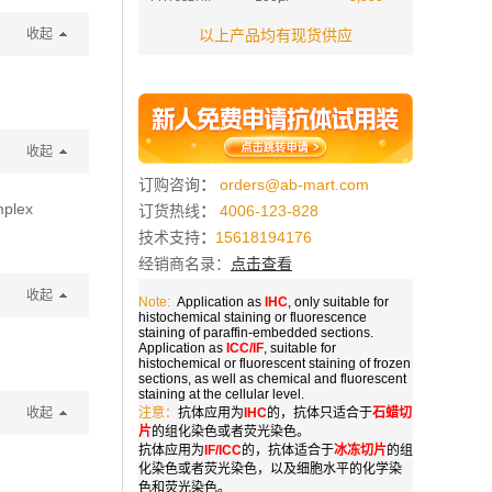
收起
以上产品均有现货供应
收起
订购咨询
：
orders@ab-mart.com
mplex
订货热线
：
4006-123-828
技术支持
：
15618194176
经销商名录：
点击查看
收起
Note:
Application as
IHC
, only suitable for
histochemical staining or fluorescence
staining of paraffin-embedded sections.
Application as
ICC/IF
, suitable for
histochemical or fluorescent staining of frozen
sections, as well as chemical and fluorescent
staining at the cellular level.
收起
注意：
抗体应用为
IHC
的，抗体只适合于
石蜡切
片
的组化染色或者荧光染色。
抗体应用为
IF/ICC
的，抗体适合于
冰冻切片
的组
化染色或者荧光染色，以及细胞水平的化学染
色和荧光染色。