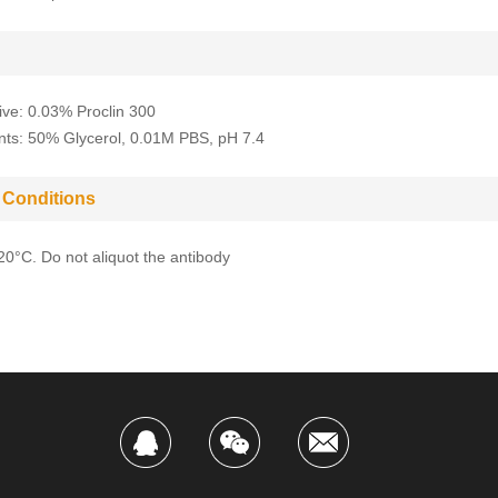
ive: 0.03% Proclin 300
nts: 50% Glycerol, 0.01M PBS, pH 7.4
 Conditions
-20°C. Do not aliquot the antibody