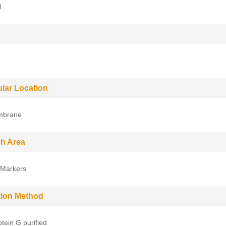
l
ular Location
mbrane
h Area
 Markers
ation Method
tein G purified