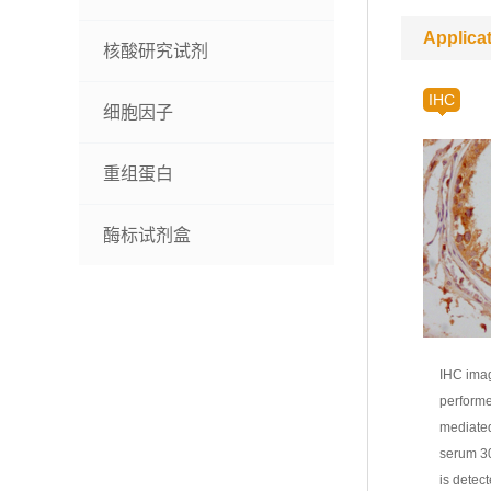
Applica
核酸研究试剂
IHC
细胞因子
重组蛋白
酶标试剂盒
IHC imag
performe
mediated
serum 30
is detec