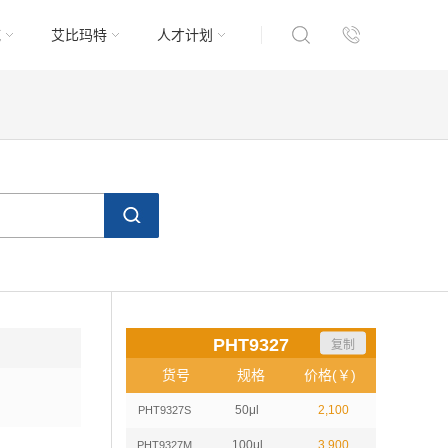
域
艾比玛特
人才计划
PHT9327
复制
货号
规格
价格(￥)
50μl
2,100
PHT9327S
100μl
3,900
PHT9327M