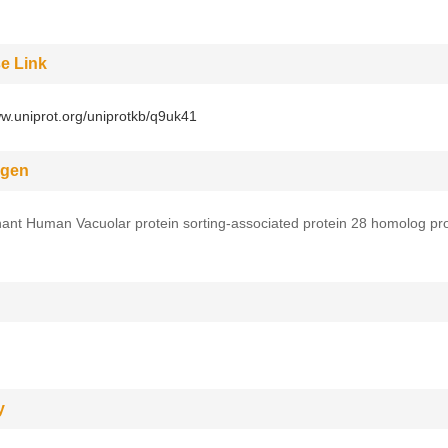
e Link
ww.uniprot.org/uniprotkb/q9uk41
gen
nt Human Vacuolar protein sorting-associated protein 28 homolog pro
y