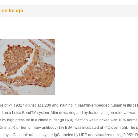
tion Image
e of PHT9327 diluted at 1:200 and staining in paraffin-embedded human testis tis
d on a Leica BondTM system. After dewaxing and hydration, antigen retrieval was
 by high pressure in a citrate buffer (pH 6.0). Section was blocked with 10% norma
min at RT. Then primary antibody (1% BSA) was incubated at 4°C overnight. The 
ted by a Goat anti-rabbit polymer IgG labeled by HRP and visualized using 0.05% 