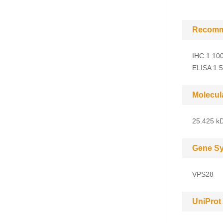
Recomm
IHC 1:10
ELISA 1:
Molecul
25.425 kD
Gene S
VPS28
UniProt