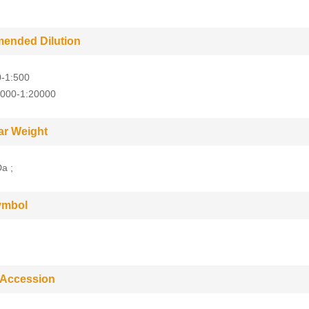
ended Dilution
0-1:500
5000-1:20000
ar Weight
a ;
ymbol
 Accession