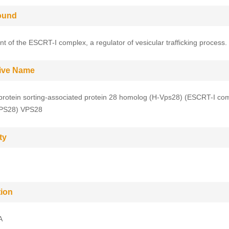
ound
 of the ESCRT-I complex, a regulator of vesicular trafficking process.
tive Name
protein sorting-associated protein 28 homolog (H-Vps28) (ESCRT-I co
VPS28) VPS28
ty
tion
A