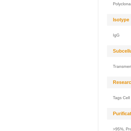
Polyclona
Isotype
IgG
Subcell
Transme
Researc
Tags Cell
Purific
>95%, Pro