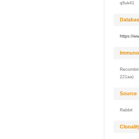
q9uk41
Databas
https://w
Immuno
Recombina
221aa)
Source
Rabbit
Clonalit