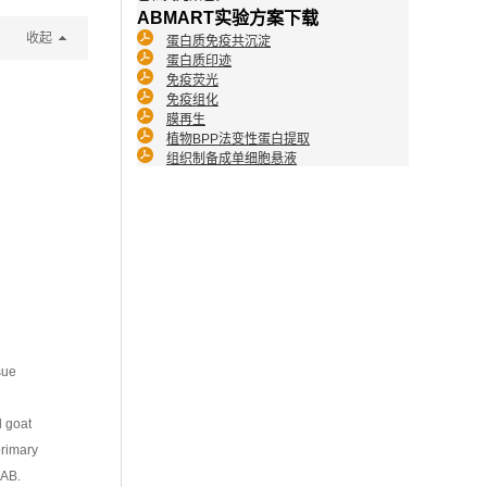
ABMART实验方案下载
收起
蛋白质免疫共沉淀
蛋白质印迹
免疫荧光
免疫组化
膜再生
植物BPP法变性蛋白提取
组织制备成单细胞悬液
sue
l goat
primary
DAB.